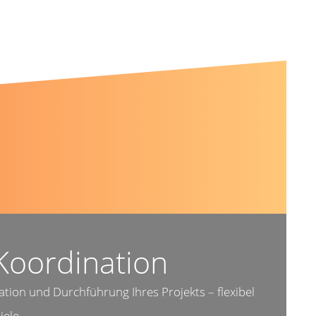
Koordination
tion und Durchführung Ihres Projekts – flexibel
ele.