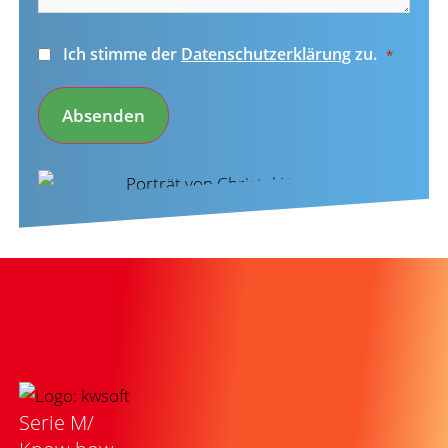
Einwilligung
Ich stimme der
Datenschutzerklärung
zu.
*
*
Absenden
Serie M/