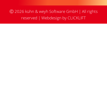
Ⓒ
2026
kühn & weyh Software GmbH | All rights
reserved |
Webdesign by CLICKLIFT