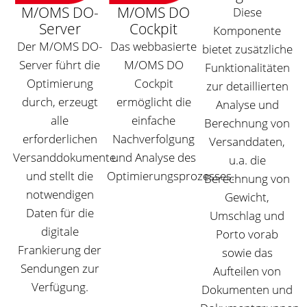
M/OMS DO-
M/OMS DO
Diese
Server
Cockpit
Komponente
Der M/OMS DO-
Das webbasierte
bietet zusätzliche
Server führt die
M/OMS DO
Funktionalitäten
Optimierung
Cockpit
zur detaillierten
durch, erzeugt
ermöglicht die
Analyse und
alle
einfache
Berechnung von
erforderlichen
Nachverfolgung
Versanddaten,
Versanddokumente
und Analyse des
u.a. die
und stellt die
Optimierungsprozesses.
Berechnung von
notwendigen
Gewicht,
Daten für die
Umschlag und
digitale
Porto vorab
Frankierung der
sowie das
Sendungen zur
Aufteilen von
Verfügung.
Dokumenten und