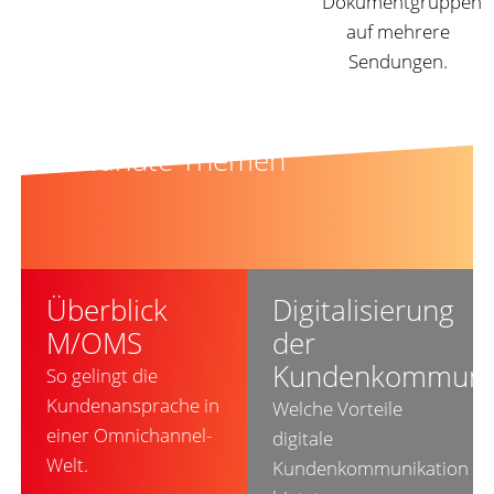
Dokumentgruppen
auf mehrere
Sendungen.
Verwandte Themen
Überblick
Digitalisierung
M/OMS
der
Kundenkommunik
So gelingt die
Kundenansprache in
Welche Vorteile
einer Omnichannel-
digitale
Welt.
Kundenkommunikation