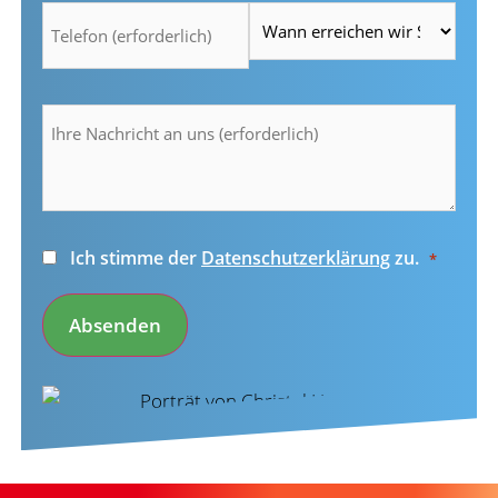
*
*
Ihre
Nachricht
an
uns
(erforderlich)
*
Einwilligung
Ich stimme der
Datenschutzerklärung
zu.
*
*
Absenden