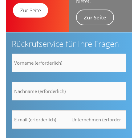
bietet.
Zur Seite
Zur Seite
Rückrufservice für Ihre Fragen
Vorname
*
Nachname
*
E-
Unternehmen
mail
*
*
Telefon
Zeit