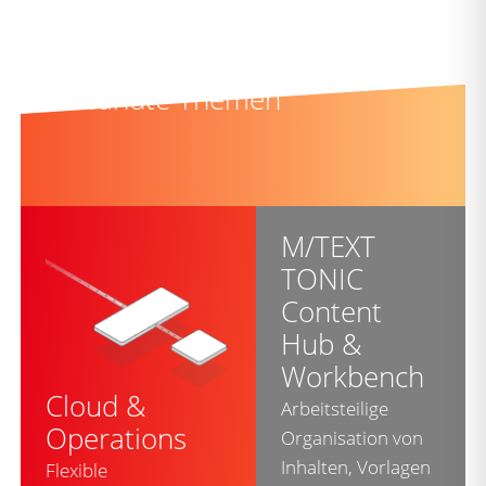
Verwandte Themen
M/TEXT
TONIC
Content
Hub &
Workbench
Cloud &
Arbeitsteilige
Operations
Organisation von
Inhalten, Vorlagen
Flexible