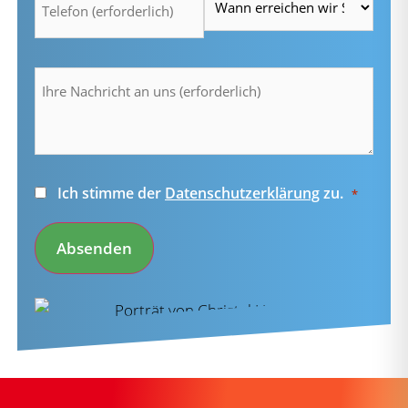
Ihre
Nachricht
an
uns
(erforderlich)
*
Einwilligung
Ich stimme der
Datenschutzerklärung
zu.
*
*
Absenden