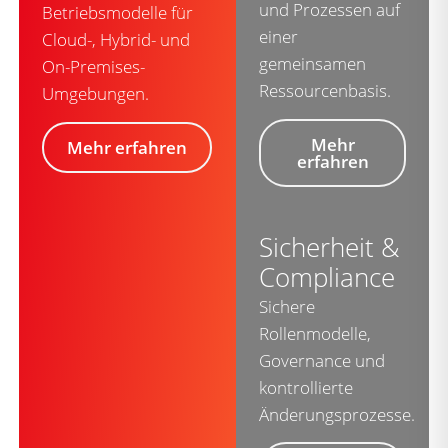
und Prozessen auf
Betriebsmodelle für
einer
Cloud-, Hybrid- und
gemeinsamen
On-Premises-
Ressourcenbasis.
Umgebungen.
Mehr
Mehr erfahren
erfahren
Sicherheit &
Compliance
Sichere
Rollenmodelle,
Governance und
kontrollierte
Änderungsprozesse.