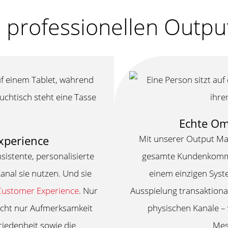
m professionellen Outp
Echte O
xperience
Mit unserer Output M
istente, personalisierte
gesamte Kundenkommuni
nal sie nutzen. Und sie
einem einzigen Syste
 Customer Experience
. Nur
Ausspielung transaktiona
icht nur Aufmerksamkeit
physischen Kanäle – 
riedenheit sowie die
Mes